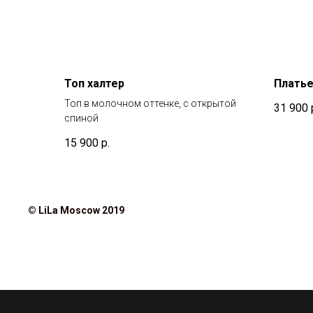
Топ халтер
Платье
Топ в молочном оттенке, с открытой
31 900
спиной
15 900
р.
© LiLa Moscow 2019