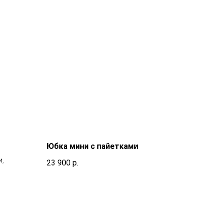
Юбка мини с пайетками
и,
23 900
р.