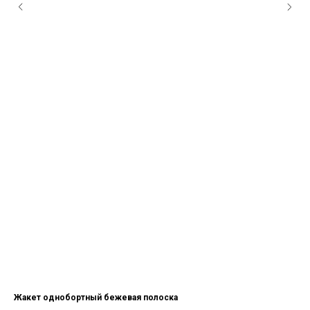
Жакет однобортный бежевая полоска
Ко