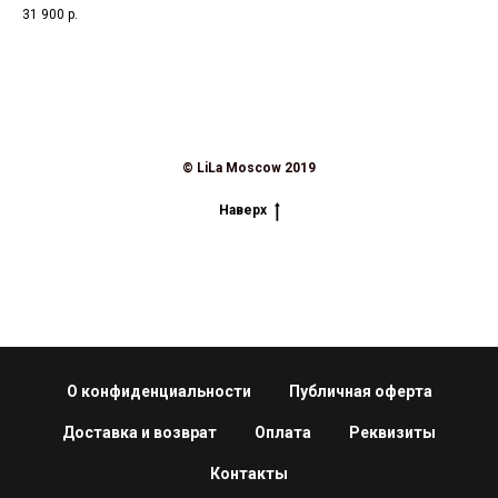
31 900
р.
35 
© LiLa Moscow 2019
Наверх
О конфиденциальности
Публичная оферта
Доставка и возврат
Оплата
Реквизиты
Контакты