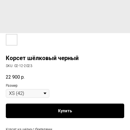
Корсет шёлковый черный
SKU:
02-12-2023
22 900
р.
Размер
Купить
Корсет из шёлка с бретелями