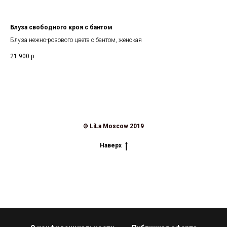
Блуза свободного кроя с бантом
Юб
Блуза нежно-розового цвета с бантом, женская
Юбк
21 900
р.
21 
© LiLa Moscow 2019
Наверх