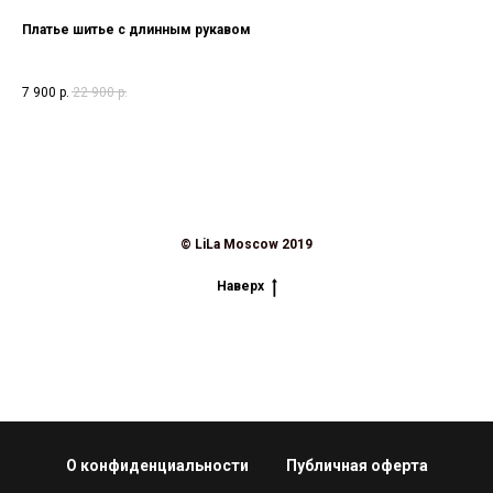
Платье шитье с длинным рукавом
Юб
Юбк
7 900
р.
22 900
р.
23 
© LiLa Moscow 2019
Наверх
О конфиденциальности
Публичная оферта